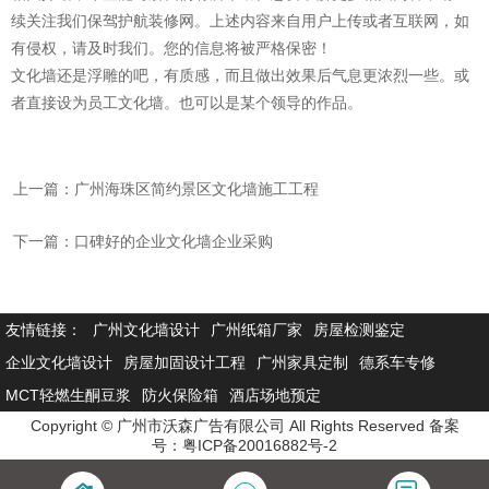
续关注我们保驾护航装修网。上述内容来自用户上传或者互联网，如
有侵权，请及时我们。您的信息将被严格保密！
文化墙还是浮雕的吧，有质感，而且做出效果后气息更浓烈一些。或
者直接设为员工文化墙。也可以是某个领导的作品。
上一篇：广州海珠区简约景区文化墙施工工程
下一篇：口碑好的企业文化墙企业采购
友情链接：
广州文化墙设计
广州纸箱厂家
房屋检测鉴定
企业文化墙设计
房屋加固设计工程
广州家具定制
德系车专修
MCT轻燃生酮豆浆
防火保险箱
酒店场地预定
Copyright © 广州市沃森广告有限公司 All Rights Reserved 备案
号：
粤ICP备20016882号-2