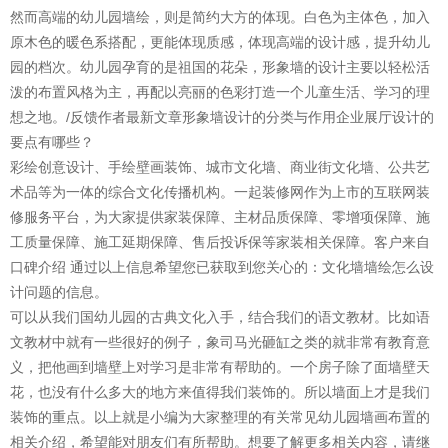
然而高端的幼儿园墙绘，则是简约大方的体现。白色为主体色，加入
原木色的暖色系搭配，更能体现质感，体现高端的设计感，提升幼儿
园的档次。幼儿园孕育的是祖国的花朵，形象墙的设计主要以轻松活
泼的布置风格为主，再配以亮丽的色彩打造一个儿童生活、学习的理
想之地。/反馈作者最新文章形象墙设计的分类与作用企业展厅设计的
要点有哪些？
彩绘创意设计、手绘壁画装饰、城市文化墙、商业街文化墙、公共艺
术品等为一体的综合文化传播机构。一起装修网作为上市的互联网装
修服务平台，为大家提供家装保障、主材品质保障、零增项保障、施
工质量保障、施工延期保障、售后投诉保等家装相关保障。客户来自
口碑介绍 通过以上信息希望您已获取到您关心的：文化墙墙绘怎么设
计问题的信息。
可以从我们国幼儿园的古典文化入手，结合我们的语文教材。比如语
文教材中就有一些很好的例子，象司马光砸缸之类的就非常有教育意
义，把他画到墙壁上对学习是非常有帮助的。一个房子除了面墙壁天
花，也没有什么多大的地方来值得我们装饰的。所以墙面上才是我们
装饰的重点。以上就是小编为大家整理的有关常见幼儿园墙画布置的
相关介绍，希望能对朋友们有所帮助。想要了解更多相关内容，请继