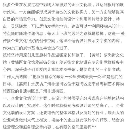
很多企业在发展过程中影响大家很好的企业文化墙，以达到很好的展
示效果。一方面能够形成属于自己的文化软实力，另一方面能够提高
自己的市场竞争力。创意文化墙如何设计？利用照片墙来设计，特
点：灵活随意，可以尽情发挥的地方。建议可以***利用楼梯来设计，
特点随时随地传递信息，每天上下班的必经之路就是楼梯，这是一 处
传播企业文化很好的创作空间，这里不适合设计展示文字类的内容，
作为员工的展示基地是再合适不过了。
该馆坚持用原创儿童题材作品温暖家长和孩子。【黄埔】萝岗街文化
站（黄埔区文化馆萝岗街分馆）萝岗街文化站设在萝岗街党群服务中
心内。深受孩子们喜爱的儿童绘本图书馆，是萝岗街的一个新尝试。
工作人员透露，“把服务群众的最后一公里变成最美一公里”是他们的
目标。【荔湾】永庆坊广州非遗街区位于荔湾区恩宁路粤剧艺术博物
馆西段的非遗街区是广州非遗街区。
一、企业文化墙设计方案，在设计的时候要充分考虑客户的墙体结构
以及设计的可实现性。这个时候就特别考验设计师的功底了。、企业
文化墙的设计方案，还要结合的整体风格以及所处的行业，墙面大的
企业就要做到大气上档次，墙面小的企业就要做到小而精致，结合的
经营理念和服务理念等内容，在有限的空间里发挥***