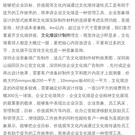
能够把企业目标、价值观等文化内涵通过文化墙传递给员工是有助于
提升的工作效率的，简单讲企业文化墙是一种管理工具。企业形象墙
设计的形式效果和文化墙实际制作材料的选择要考虑实用功能，美观
装饰，经济成本者兼顾。4m以内，超过这个尺寸需要拼接，我们要尽
量避开文化墙拼接。
文化墙设计制作
理念：视觉传达少即是多，文化
墙看得人都是大概过一眼，要把核心内容放进去，不要有过多的文
字，文化墙不仅宣传文化也是一种形象装饰。
深圳企业形象墙广告制作，波点广告文化墙制作材料效果图，深圳南
山福田区办公室文化墙，深圳科技企业文化墙广告制作 ，先付成定金
再出设计效果，需要客户准备好制作文字和图片内容才上面测量，价
格大约5mmpvc板200一平方，10mmpvc板400元一平方，文化墙涉
及的内容较多较难，需要确定好再设计排版，一面10平方的墙费用大
概300元一堵墙。企业文化墙简介：企业文化墙是企业精神文化展现
的最重要的载体，能够集中表现出企业宗旨、企业形象、员工风采，
管理制度，目标，价值观和方等内容。在办公室能潜移默化鼓励员工
和管理员工，增强团队工作效率的同时也能给客户一种最为直观的形
象展示。能够把企业目标、价值观等文化内涵通过文化墙传递给员工
是有助于提升的工作效率的，简单讲企业文化墙是一种管理工具。