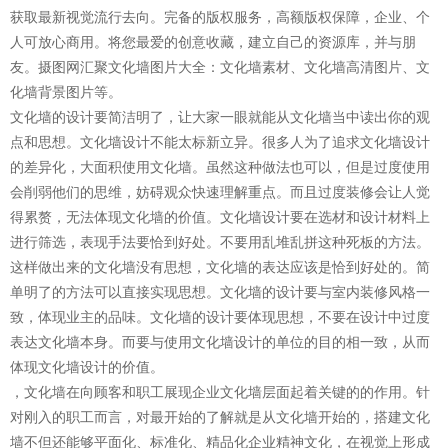
获取最新视觉流行去向。完备的版权服务，高额版权保障，企业、个
人可放心商用。将您最爱的创意收藏，建立自己的资源库，并与朋
友。摄图网汇聚文化墙图片大全：文化墙素材、文化墙高清图片、文
化墙背景图片等。
文化墙的设计要简洁明了，让大家一眼就能从文化墙当中读出你的观
点和思想。文化墙设计不能太标新立异。很多人为了追求文化墙设计
的差异化，大面积使用文化墙。虽然这种做法也可以，但是过度使用
会削弱他们的思维，妨碍观众快速理解重点。而且过度装修会让人觉
得累赘，无法体现文化墙的价值。文化墙设计要在选材和设计材料上
进行筛选，表现手法要恰到好处。不要用乱堆乱拼这种死板的方法。
这样做出来的文化墙没有思想，文化墙的表达应该是恰到好处的。简
单明了的方法可以直接实现思想。文化墙的设计要与室内装修风格一
致，体现业主的品味。文化墙的设计要体现思想，不要在设计中过度
表达文化墙本身。而要与使用文化墙设计的单位的目的相一致，从而
体现文化墙设计的价值。
，文化墙在向顾客和职工展现企业文化墙层面起着关键的的作用。针
对刚入的职工而言，对最开始的了解就是从文化墙开始的，搭建文化
墙不但还能够平面化、标准化、精品化企业精神文化，在视觉上形成