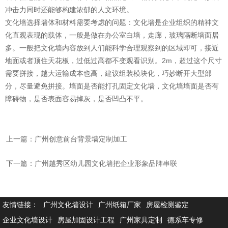
冲击力同时还能够构建浓郁的人文环境。
文化墙选择墙体和材料需要考虑的问题：文化墙是企业组织的精神文
化直观表现的载体，一般是做在办公室白墙，走廊，玻璃隔断墙面居
多。一般把文化墙内容放到人们能科学合理观察到的区域即可，接近
地面或者顶住天花板，过低过高都不变观看识别。2m，超过这个尺寸
需要拼接，越大运输成本也高，建议组装模块化，巧妙断开大型部
分，尽量避免拼接。墙面是否能打孔固定文化墙，文化墙墙面是否有
障碍物，是否表面容易掉灰，是否凹凸不平。
上一篇：广州创意前台背景墙定制加工
下一篇：广州越秀区幼儿园文化墙把企业形象品牌串联
友情链接：
广州文化墙设计
广州纸箱厂家
房屋检测鉴定
企业文化墙设计
房屋加固设计工程
广州家具定制
德系车专修