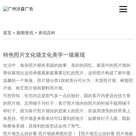
首页
>
新闻资讯
>
资讯百科
特色照片文化墙文化美学一墙展现
生活中，每张照片都有美丽的故事、美好的回忆。家居中的照片墙则
帮你展现出这些承载着家庭重要记忆的照片，这些照片构成了家中最
温馨的一个角落。照片墙分类1按材质分可分为：木质照片墙、树脂照
片墙、铁艺照片墙和塑料照片墙。
可想而知，住宅内总是阳气多一点比较好，因此客厅内更适合挂方形
的照片墙。忌用锤子与钉子：客厅照片墙内挂照片的时候不能用锤子
和钉子。因为客厅照片墙挂的是家人的照片，应该用漂亮的丝带系上
来悬挂。照片墙是来客来访可以看到的地方，如果有钉子入眼，既影
响整体美感，其锋利的造型还会伤了和气。
照片墙怎么挂好看 照片墙效果图欣赏！【照片墙怎么挂好看 照片墙效