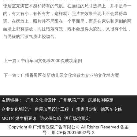
使居室充满艺术感和特有的气质。在画框的尺寸选择上，并不是单一
的，有大有小，有长有方，这样就让照片在效果呈现上不会显得单
调。在摆放上，照片并不局限在一个平面里，而是在床头和床侧的两
面墙上都有摆放，而且错落有致，既不会显得太凌乱，又很有个性，
与男孩的活泼气质比较吻合。
上一篇：中山车间文化墙2000次成功案例
下一篇：广州番禺区创新幼儿园文化墙致力专业的文化墙方案
友情链接：
广州文化墙设计
广州纸箱厂家
房屋检测鉴定
企业文化墙设计
房屋加固设计工程
广州家具定制
德系车专修
MCT轻燃生酮豆浆
防火保险箱
酒店场地预定
Copyright © 广州市沃森广告有限公司 All Rights Reserved 备案
号：
粤ICP备20016882号-2