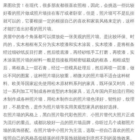
果图欣赏！在现代，很多朋友都很喜欢照相，因此，会挑选一些比较
好看的照片做成照片墙挂在客厅或者卧室，但是，照片墙可不是乱挂
就可以的，它要根据一定的根据自己的喜欢和家装风格来定的，这样
才能打造出好看的照片墙。
房屋中的各个角落都可以摆放处一张美观的照片墙。是比较环保、时
尚的，实木相框有又分为实木喷漆和实木涂装，实木喷漆，是将框条
经过细砂纸反目打磨，然后喷底漆，再经砂纸手工打磨，再喷漆，实
木涂装照片墙的材料一般是指接板用精密锯裁成的框条，相框成型
后，将框条上一层石膏，经过一些模具处理后，然后再喷一层漆，做
出不同的图案，这种照片墙比较重，稍微大的照片墙不适合这种材
料。欧美等国家起先使用松木原材料系列的家具，既环保又时尚，经
过一系列加工可制成各种造型的木制家具，近几年国内开始流行用松
木制作成各种照片墙，用松木制作出的照片墙色泽好，韧性好，纹理
好，不易变色，是作为照片墙等实用美观型家具的较好选择。
在照片墙的风格上，黑白照片取代彩色照片、小照片替代大照片正成
为流行的重点。成都比较好一点的照片墙品牌，你听过几个成都照片
墙的装饰搭配。在照片墙中小照片为主流，选取一些自己喜欢的照片
按照自己的风格高低错落的排序装饰就能收到意想不到的装饰效果。